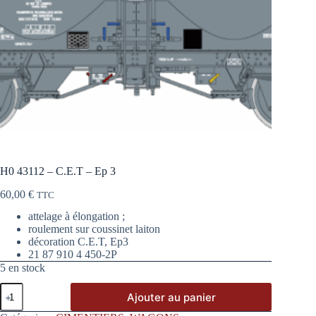
H0 43112 – C.E.T – Ep 3
60,00
€
TTC
attelage à élongation ;
roulement sur coussinet laiton
décoration C.E.T, Ep3
21 87 910 4 450-2P
5 en stock
quantité
Ajouter au panier
de
H0