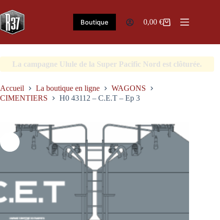
Passer
au
contenu
0,00
€
Boutique
Panier
d’achat
La campagne Ulule de la Super Pacific Nord est clôturée.
Accueil
La boutique en ligne
WAGONS
CIMENTIERS
H0 43112 – C.E.T – Ep 3