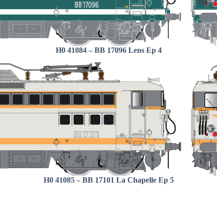
H0 41084 – BB 17096 Lens Ep 4
H0 41085 – BB 17101 La Chapelle Ep 5