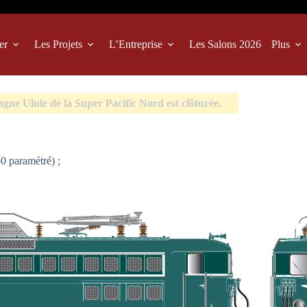
er
Les Projets
L’Entreprise
Les Salons 2026
Plus
ne Ulule de la Super Pacific Nord est clôturée.
 paramétré) ;