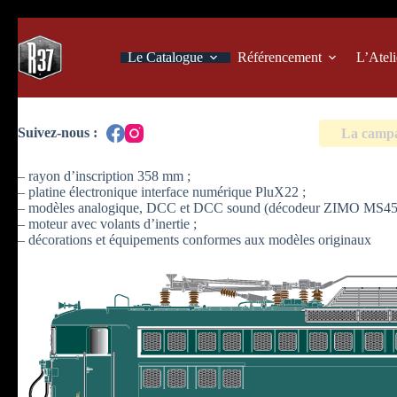
Passer
au
contenu
Le Catalogue
Référencement
L’Ateli
La campag
– rayon d’inscription 358 mm ;
– platine électronique interface numérique PluX22 ;
– modèles analogique, DCC et DCC sound (décodeur ZIMO MS450
– moteur avec volants d’inertie ;
– décorations et équipements conformes aux modèles originaux