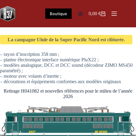
Passer
au
contenu
0,00
€
Boutique
Panier
d’achat
La campagne Ulule de la Super Pacific Nord est clôturée.
– rayon d’inscription 358 mm ;
– platine électronique interface numérique PluX22 ;
– modèles analogique, DCC et DCC sound (décodeur ZIMO MS450
paramétré) ;
– moteur avec volants d’inertie ;
– décorations et équipements conformes aux modèles originaux
Retirage H041082 et nouvelles références pour le milieu de l’année
2026