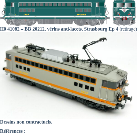
H0 41082 – BB 20212, vérins anti-lacets, Strasbourg Ep 4
(retirage)
Dessins non contractuels.
Références :