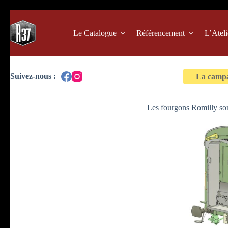
Passer
au
contenu
Le Catalogue
Référencement
L’Ateli
La campag
Les fourgons Romilly sont