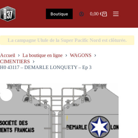
Passer
au
contenu
0,00
€
Boutique
Panier
d’achat
La campagne Ulule de la Super Pacific Nord est clôturée.
Accueil
La boutique en ligne
WAGONS
CIMENTIERS
H0 43117 – DEMARLE LONQUETY – Ep 3