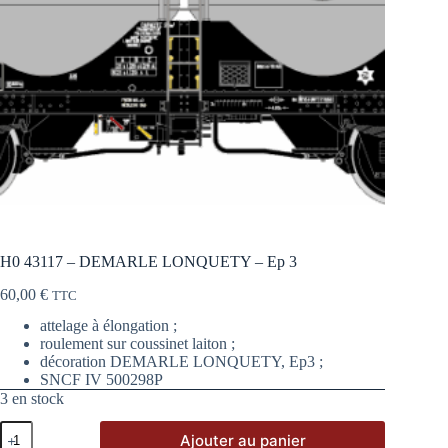
H0 43117 – DEMARLE LONQUETY – Ep 3
60,00
€
TTC
attelage à élongation ;
roulement sur coussinet laiton ;
décoration DEMARLE LONQUETY, Ep3 ;
SNCF IV 500298P
3 en stock
quantité
Ajouter au panier
de