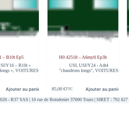
1 – B10t Ep5
H0 42518 – A6myfi Ep3b
SI/Y16 – B10t «
USI
,
USI/Y24 - A4t4
longs »
,
VOITURES
"chaudrons longs"
,
VOITURES
Ajouter au panier
Ajouter au panier
85,00
€
TTC
026 - R37 SAS | 16 rue de Boisdenier 37000 Tours | SIRET : 792 827 