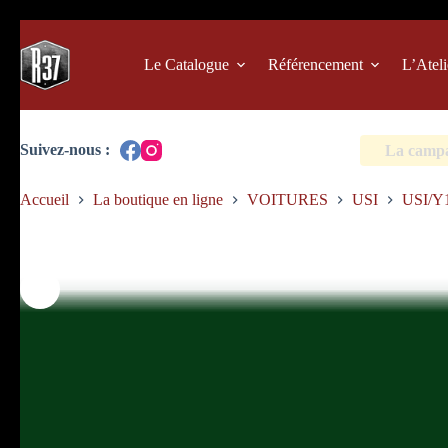
Passer
au
contenu
Le Catalogue
Référencement
L’Ateli
La campag
Accueil
La boutique en ligne
VOITURES
USI
USI/Y1