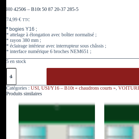
H0 42506 – B10t 50 87 20-37 285-5
74,99
€
TTC
*
bogies Y16 ;
* attelage à élongation avec boîtier normalisé ;
* rayon 380 mm ;
* éclairage intérieur avec interrupteur sous châssis ;
* interface numérique 6 broches NEM651 ;
5 en stock
quantité
de
H0
42506
Catégories :
USI
,
USI/Y16 – B10t « chaudrons courts »
,
VOITUR
–
Produits similaires
B10t
50
87
20-
37
285-
5