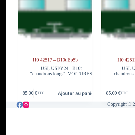
H0 42517 – B10t Ep5b
H0 4251
USI
,
USI/Y24 - B10t
USI
,
U
"chaudrons longs"
,
VOITURES
chaudrons 
Ajouter au panier
85,00
€
85,00
€
TTC
TTC
Copyright © 2