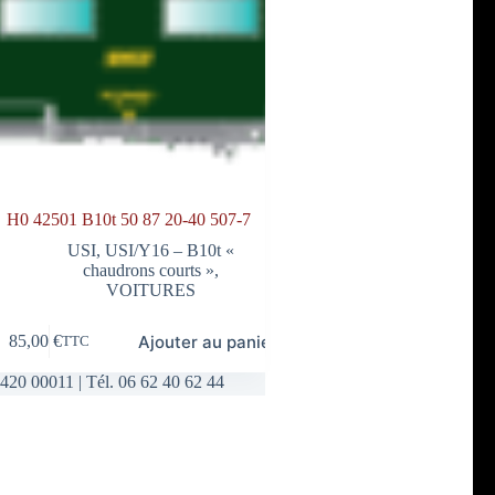
H0 42501 B10t 50 87 20-40 507-7
USI
,
USI/Y16 – B10t «
chaudrons courts »
,
VOITURES
Ajouter au panier
85,00
€
TTC
420 00011 | Tél. 06 62 40 62 44