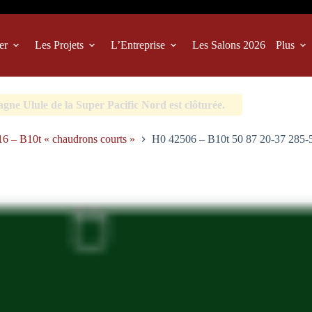
er
Les Projets
L’Entreprise
Les Salons 2026
Plus
ne Ulule de la Super Pacific Nord est clôturée.
6 – B10t « chaudrons courts »
H0 42506 – B10t 50 87 20-37 285-