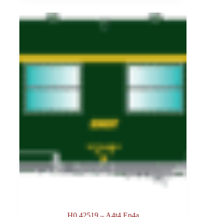
H0 42519 – A4t4 Ep4a