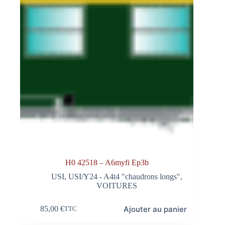
H0 42518 – A6myfi Ep3b
USI
,
USI/Y24 - A4t4 "chaudrons longs"
,
VOITURES
Ajouter au panier
85,00
€
TTC