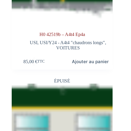
H0 42519b – A4t4 Ep4a
USI
,
USI/Y24 - A4t4 "chaudrons longs"
,
VOITURES
Ajouter au panier
85,00
€
TTC
ÉPUISÉ