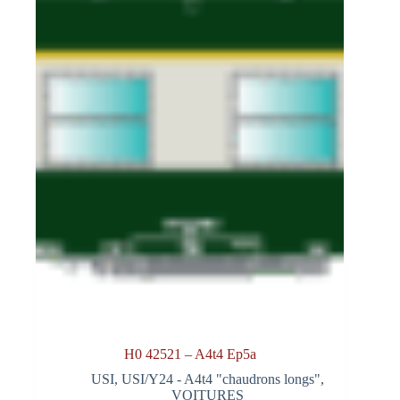
H0 42521 – A4t4 Ep5a
USI
,
USI/Y24 - A4t4 "chaudrons longs"
,
VOITURES