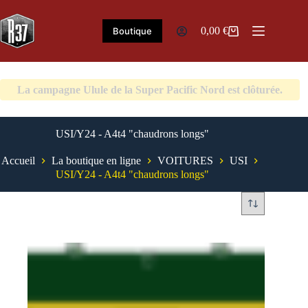
Passer
au
contenu
0,00
€
Boutique
Panier
d’achat
La campagne Ulule de la Super Pacific Nord est clôturée.
USI/Y24 - A4t4 "chaudrons longs"
Accueil
La boutique en ligne
VOITURES
USI
USI/Y24 - A4t4 "chaudrons longs"