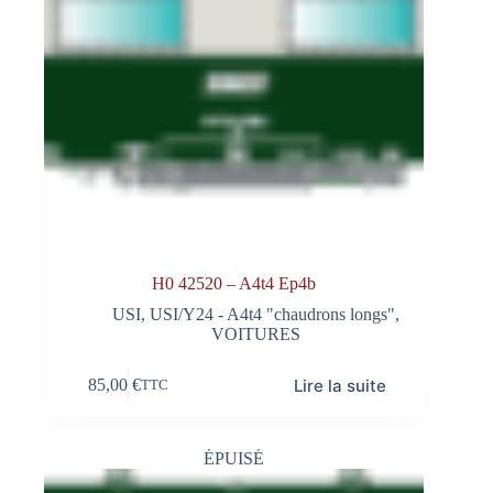
H0 42520 – A4t4 Ep4b
USI
,
USI/Y24 - A4t4 "chaudrons longs"
,
VOITURES
Lire la suite
85,00
€
TTC
ÉPUISÉ