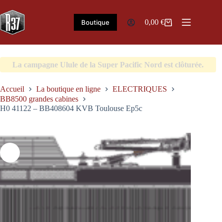
Passer
au
contenu
0,00
€
Boutique
Panier
d’achat
La campagne Ulule de la Super Pacific Nord est clôturée.
Accueil
La boutique en ligne
ELECTRIQUES
BB8500 grandes cabines
H0 41122 – BB408604 KVB Toulouse Ep5c