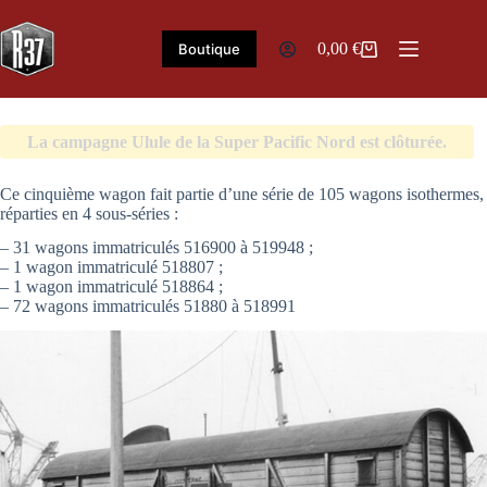
Passer
au
contenu
0,00
€
Boutique
Panier
d’achat
La campagne Ulule de la Super Pacific Nord est clôturée.
Ce cinquième wagon fait partie d’une série de 105 wagons isothermes,
réparties en 4 sous-séries :
– 31 wagons immatriculés 516900 à 519948 ;
– 1 wagon immatriculé 518807 ;
– 1 wagon immatriculé 518864 ;
– 72 wagons immatriculés 51880 à 518991