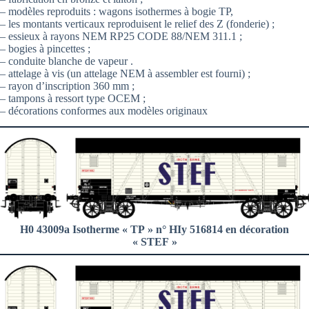
– modèles reproduits : wagons isothermes à bogie TP,
– les montants verticaux reproduisent le relief des Z (fonderie) ;
– essieux à rayons NEM RP25 CODE 88/NEM 311.1 ;
– bogies à pincettes ;
– conduite blanche de vapeur .
– attelage à vis (un attelage NEM à assembler est fourni) ;
– rayon d’inscription 360 mm ;
– tampons à ressort type OCEM ;
– décorations conformes aux modèles originaux
H0 43009a Isotherme « TP » n° HIy 516814 en décoration
« STEF »