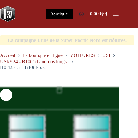
Passer
au
contenu
0,00
€
Boutique
Panier
d’achat
La campagne Ulule de la Super Pacific Nord est clôturée.
Accueil
La boutique en ligne
VOITURES
USI
USI/Y24 - B10t "chaudrons longs"
H0 42513 – B10t Ep3c