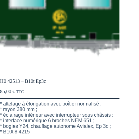
H0 42513 – B10t Ep3c
85,00
€
TTC
* attelage à élongation avec boîtier normalisé ;
* rayon 380 mm ;
* éclairage intérieur avec interrupteur sous châssis ;
* interface numérique 6 broches NEM 651 ;
* bogies Y24, chauffage autonome Avialex, Ep 3c ;
* B10t 8.4215