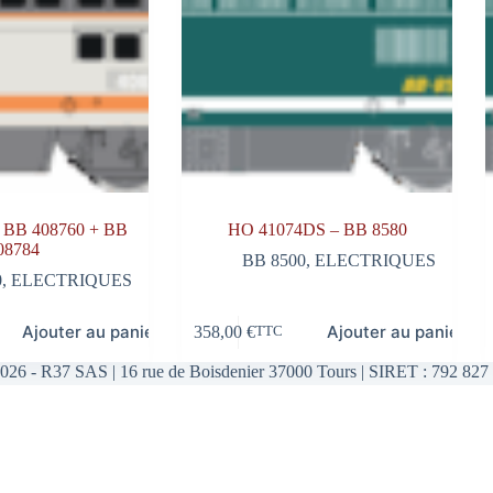
 BB 408760 + BB
HO 41074DS – BB 8580
08784
BB 8500
,
ELECTRIQUES
0
,
ELECTRIQUES
Ajouter au panier
Ajouter au panier
358,00
€
TTC
026 - R37 SAS | 16 rue de Boisdenier 37000 Tours | SIRET : 792 827 