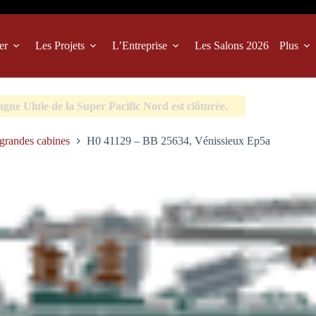
er
Les Projets
L’Entreprise
Les Salons 2026
Plus
ne Ulule de la Super Pacific Nord est clôturée.
randes cabines
H0 41129 – BB 25634, Vénissieux Ep5a