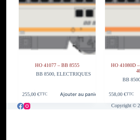
HO 41077 – BB 8555
HO 41080D –
4
BB 8500
,
ELECTRIQUES
BB 850
Ajouter au panier
255,00
€
558,00
€
TTC
TTC
Copyright © 2