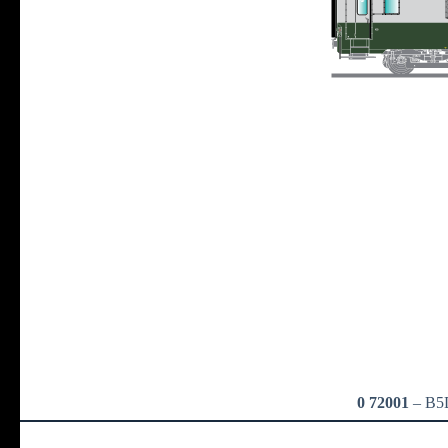
0 72001
– B5D