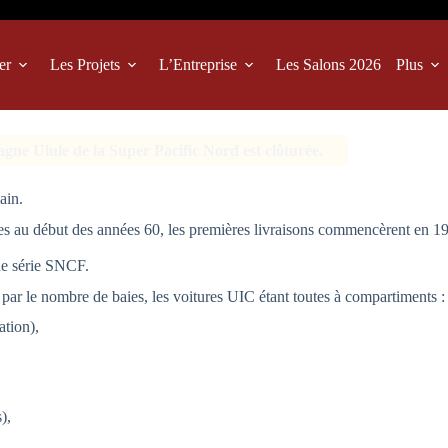
er
Les Projets
L’Entreprise
Les Salons 2026
Plus
ne Ulule de la Super Pacific Nord est clôturée.
ain.
es au début des années 60, les premières livraisons commencèrent en 1
de série SNCF.
ar le nombre de baies, les voitures UIC étant toutes à compartiments :
tion),
),