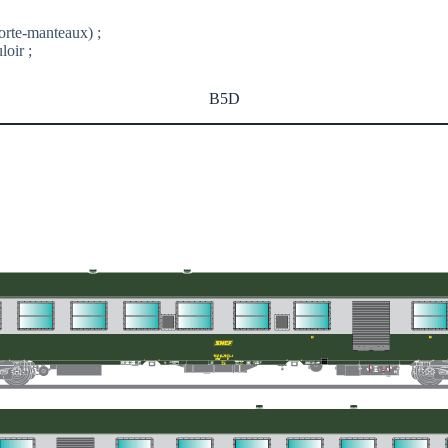
orte-manteaux) ;
loir ;
B5D