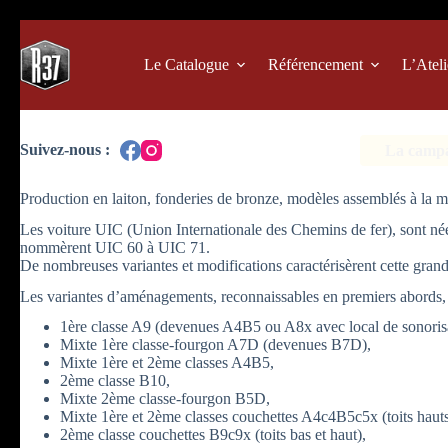
Passer
au
contenu
Le Catalogue
Référencement
L’Ateli
La campag
Production en laiton, fonderies de bronze, modèles assemblés à la m
Les voiture UIC (Union Internationale des Chemins de fer), sont né
nommèrent UIC 60 à UIC 71.
De nombreuses variantes et modifications caractérisèrent cette gran
Les variantes d’aménagements, reconnaissables en premiers abords, p
1ère classe A9 (devenues A4B5 ou A8x avec local de sonorisa
Mixte 1ère classe-fourgon A7D (devenues B7D),
Mixte 1ère et 2ème classes A4B5,
2ème classe B10,
Mixte 2ème classe-fourgon B5D,
Mixte 1ère et 2ème classes couchettes A4c4B5c5x (toits hauts
2ème classe couchettes B9c9x (toits bas et haut),