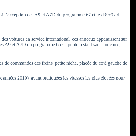
UIC à l’exception des A9 et A7D du programme 67 et les B9c9x du
n des voitures en service international, ces anneaux apparaissent sur
s, les A9 et A7D du programme 65 Capitole restant sans anneaux,
pes de commandes des freins, petite niche, placée du coté gauche de
x années 2010), ayant pratiquées les vitesses les plus élevées pour