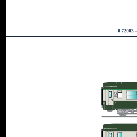
0 72003
–