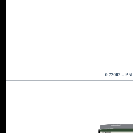
0 72002
– B5D