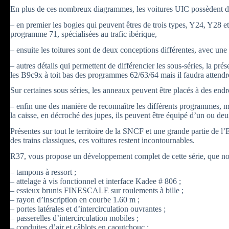
En plus de ces nombreux diagrammes, les voitures UIC possèdent de c
– en premier les bogies qui peuvent êtres de trois types, Y24, Y28
programme 71, spécialisées au trafic ibérique,
– ensuite les toitures sont de deux conceptions différentes, avec une 
– autres détails qui permettent de différencier les sous-séries, la pr
les B9c9x à toit bas des programmes 62/63/64 mais il faudra attendr
Sur certaines sous séries, les anneaux peuvent être placés à des endro
– enfin une des manière de reconnaître les différents programmes, m
la caisse, en décroché des jupes, ils peuvent être équipé d’un ou de
Présentes sur tout le territoire de la SNCF et une grande partie de 
des trains classiques, ces voitures restent incontournables.
R37, vous propose un développement complet de cette série, que no
– tampons à ressort ;
– attelage à vis fonctionnel et interface Kadee # 806 ;
– essieux brunis FINESCALE sur roulements à bille ;
– rayon d’inscription en courbe 1.60 m ;
– portes latérales et d’intercirculation ouvrantes ;
– passerelles d’intercirculation mobiles ;
– conduites d’air et câblots en caoutchouc ;