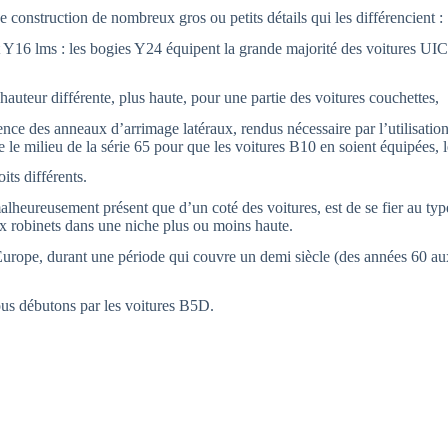
onstruction de nombreux gros ou petits détails qui les différencient :
 et Y16 lms : les bogies Y24 équipent la grande majorité des voitures 
hauteur différente, plus haute, pour une partie des voitures couchettes,
ésence des anneaux d’arrimage latéraux, rendus nécessaire par l’utilisatio
e le milieu de la série 65 pour que les voitures B10 en soient équipée
its différents.
alheureusement présent que d’un coté des voitures, est de se fier au ty
ux robinets dans une niche plus ou moins haute.
l’Europe, durant une période qui couvre un demi siècle (des années 60 au
us débutons par les voitures B5D.