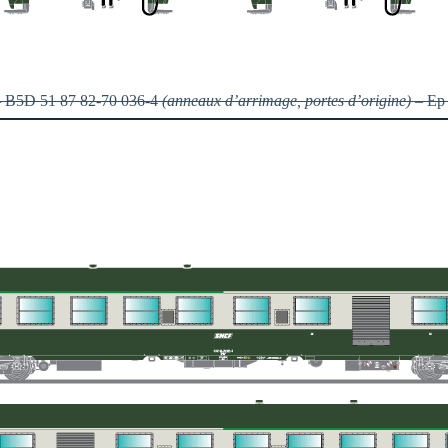
 B5D 51 87 82-70 036-4
(anneaux d’arrimage, portes d’origine)
– Ep 