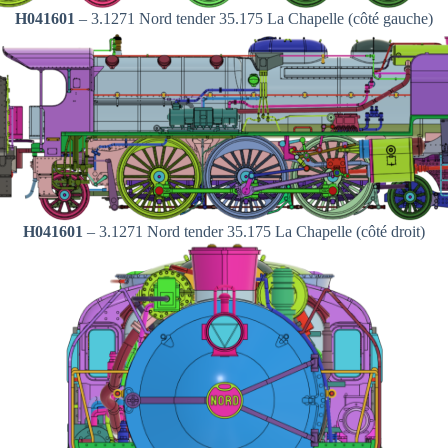
H041601
– 3.1271 Nord tender 35.175 La Chapelle (côté gauche)
H041601
– 3.1271 Nord tender 35.175 La Chapelle (côté droit)