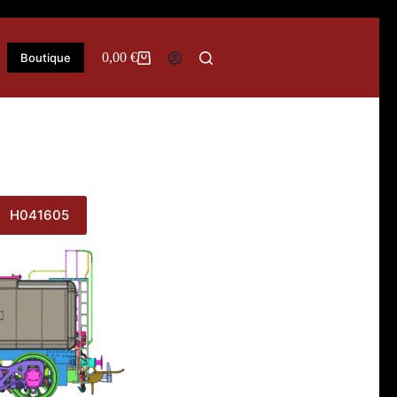
0,00
€
Boutique
Panier
d’achat
H041605