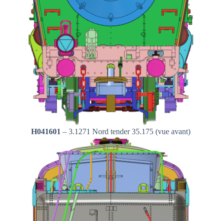
H041601
– 3.1271 Nord tender 35.175 (vue avant)