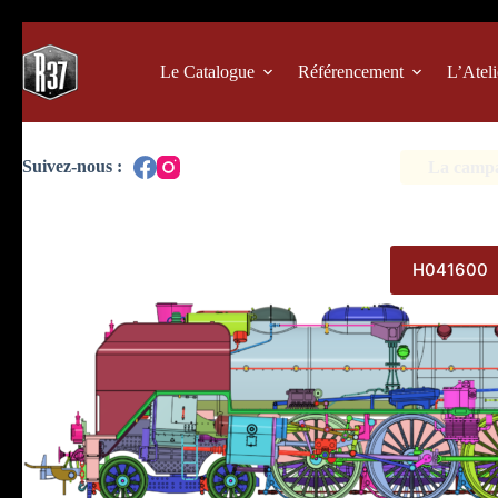
Passer
au
contenu
Le Catalogue
Référencement
L’Ateli
La campag
H041600