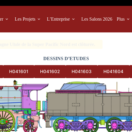
er
Les Projets
L’Entreprise
Les Salons 2026
Plus
ne Ulule de la Super Pacific Nord est clôturée.
DESSINS D’ETUDES
H041601
H041602
H041603
H041604