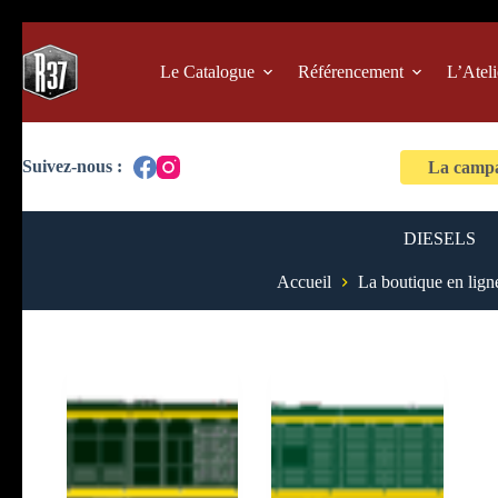
Passer
au
contenu
Le Catalogue
Référencement
L’Ateli
La campag
DIESELS
Accueil
La boutique en lign