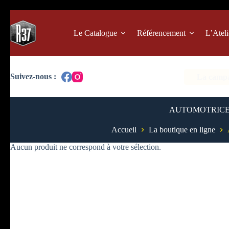
Passer
au
contenu
Le Catalogue
Référencement
L’Ateli
La campag
AUTOMOTRIC
Accueil
La boutique en ligne
Aucun produit ne correspond à votre sélection.