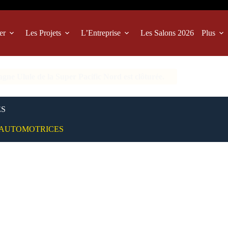
er
Les Projets
L’Entreprise
Les Salons 2026
Plus
ne Ulule de la Super Pacific Nord est clôturée.
ES
AUTOMOTRICES